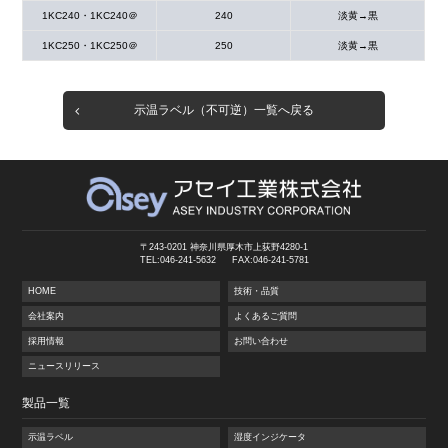
1KC240・1KC240＠
240
淡黄→黒
1KC250・1KC250＠
250
淡黄→黒
示温ラベル（不可逆）一覧へ戻る
〒243-0201 神奈川県厚木市上荻野4280-1
TEL:046-241-5632
FAX:046-241-5781
HOME
技術・品質
会社案内
よくあるご質問
採用情報
お問い合わせ
ニュースリリース
製品一覧
示温ラベル
湿度インジケータ