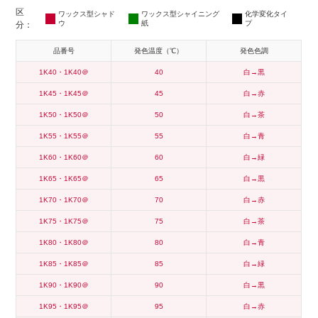
ワックス型シャド
ワックス型シャイニング
化学変化タイ
ウ
紙
プ
品番号
発色温度（℃）
発色色調
1K40・1K40＠
40
白→黒
1K45・1K45＠
45
白→赤
1K50・1K50＠
50
白→茶
1K55・1K55＠
55
白→青
1K60・1K60＠
60
白→緑
1K65・1K65＠
65
白→黒
1K70・1K70＠
70
白→赤
1K75・1K75＠
75
白→茶
1K80・1K80＠
80
白→青
1K85・1K85＠
85
白→緑
1K90・1K90＠
90
白→黒
1K95・1K95＠
95
白→赤