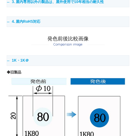
3. 屋内専用以外の製品は、屋外使用で10年相当の耐久性
4. 屋内RoHS対応
発色前後比較画像
Comparison image
1K・1K＠
◆旧製品