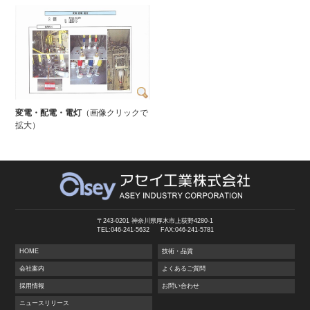
変電・配電・電灯
（画像クリックで
拡大）
〒243-0201 神奈川県厚木市上荻野4280-1
TEL:046-241-5632
FAX:046-241-5781
HOME
技術・品質
会社案内
よくあるご質問
採用情報
お問い合わせ
ニュースリリース