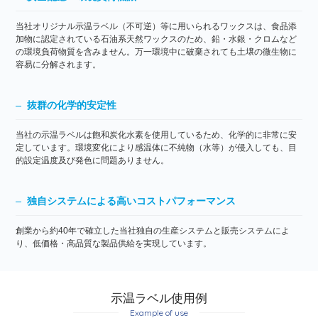
当社オリジナル示温ラベル（不可逆）等に用いられるワックスは、食品添
加物に認定されている石油系天然ワックスのため、鉛・水銀・クロムなど
の環境負荷物質を含みません。万一環境中に破棄されても土壌の微生物に
容易に分解されます。
抜群の化学的安定性
当社の示温ラベルは飽和炭化水素を使用しているため、化学的に非常に安
定しています。環境変化により感温体に不純物（水等）が侵入しても、目
的設定温度及び発色に問題ありません。
独自システムによる高いコストパフォーマンス
創業から約40年で確立した当社独自の生産システムと販売システムによ
り、低価格・高品質な製品供給を実現しています。
示温ラベル使用例
Example of use