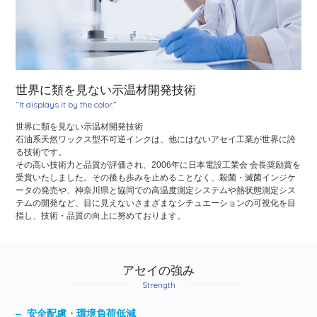
世界に類を見ない示温材開発技術
“It displays it by the color.”
世界に類を見ない示温材開発技術
石油系天然ワックス型不可逆インクは、他にはないアセイ工業が世界に誇
る技術です。
その高い技術力と品質が評価され、2006年に日本電設工業会 会長奨励賞を
受賞いたしました。その後も歩みを止めることなく、殺菌・滅菌インジケ
ータの発売や、神奈川県と協同での高温度測定システムや熱状態測定シス
テムの開発など、目に見えないさまざまなシチュエーションの可視化を目
指し、技術・品質の向上に努めております。
アセイの強み
Strength
安全配慮・環境負荷低減