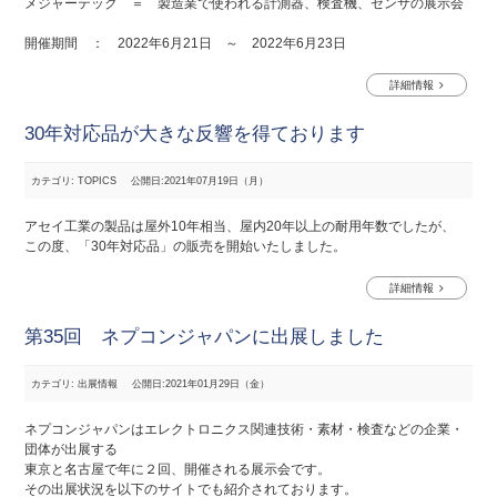
メジャーテック ＝ 製造業で使われる計測器、検査機、センサの展示会
開催期間 ： 2022年6月21日 ～ 2022年6月23日
詳細情報
30年対応品が大きな反響を得ております
カテゴリ: TOPICS
公開日:2021年07月19日（月）
アセイ工業の製品は屋外10年相当、屋内20年以上の耐用年数でしたが、
この度、「30年対応品」の販売を開始いたしました。
詳細情報
第35回 ネプコンジャパンに出展しました
カテゴリ: 出展情報
公開日:2021年01月29日（金）
ネプコンジャパンはエレクトロニクス関連技術・素材・検査などの企業・
団体が出展する
東京と名古屋で年に２回、開催される展示会です。
その出展状況を以下のサイトでも紹介されております。