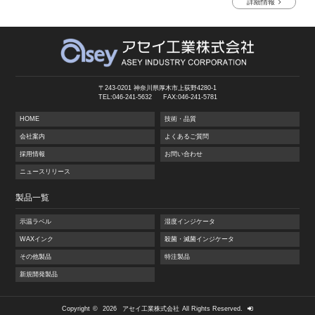
詳細情報
〒243-0201 神奈川県厚木市上荻野4280-1
TEL:046-241-5632
FAX:046-241-5781
HOME
技術・品質
会社案内
よくあるご質問
採用情報
お問い合わせ
ニュースリリース
製品一覧
示温ラベル
湿度インジケータ
WAXインク
殺菌・滅菌インジケータ
その他製品
特注製品
新規開発製品
Copyright
©
2026
アセイ工業株式会社
All Rights Reserved.