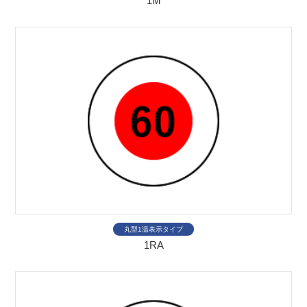
1M
丸型1温表示タイプ
1RA