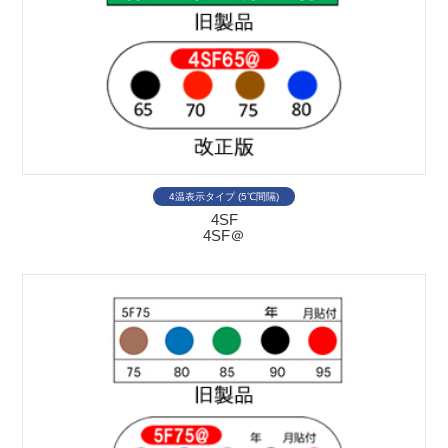
4温表示タイプ (5℃間隔)
4SF
4SF＠