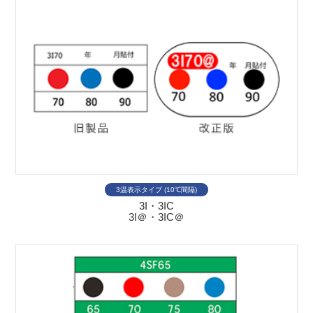
3温表示タイプ (10℃間隔)
3I・3IC
3I＠・3IC＠