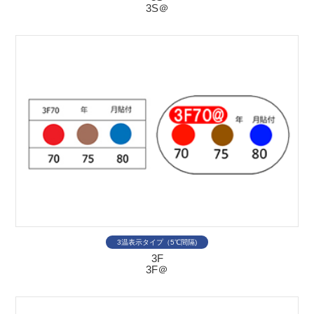
3S＠
3温表示タイプ（5℃間隔)
3F
3F＠