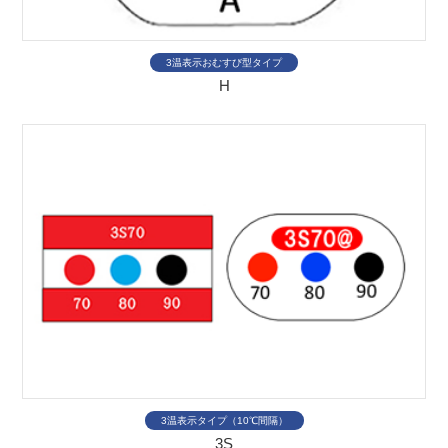
3温表示おむすび型タイプ
H
3温表示タイプ（10℃間隔）
3S