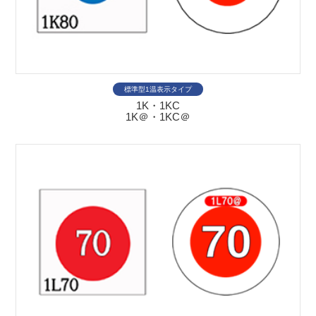
標準型1温表示タイプ
1K・1KC
1K＠・1KC＠