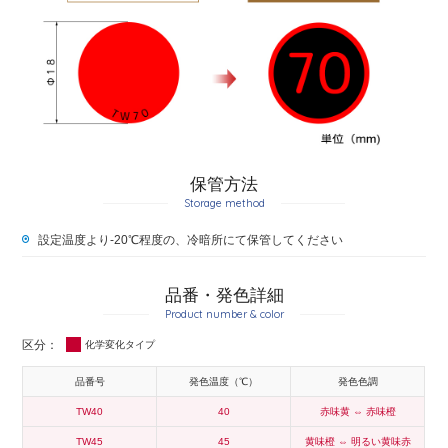
保管方法
Storage method
設定温度より-20℃程度の、冷暗所にて保管してください
品番・発色詳細
Product number & color
化学変化タイプ
品番号
発色温度（℃）
発色色調
TW40
40
赤味黄 ⇔ 赤味橙
TW45
45
黄味橙 ⇔ 明るい黄味赤