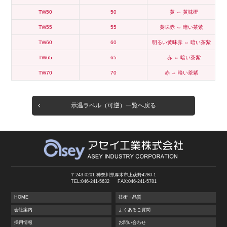
TW50
50
黄 ⇔ 黄味橙
TW55
55
黄味赤 ⇔ 暗い茶紫
TW60
60
明るい黄味赤 ⇔ 暗い茶紫
TW65
65
赤 ⇔ 暗い茶紫
TW70
70
赤 ⇔ 暗い茶紫
示温ラベル（可逆）一覧へ戻る
〒243-0201 神奈川県厚木市上荻野4280-1
TEL:046-241-5632
FAX:046-241-5781
HOME
技術・品質
会社案内
よくあるご質問
採用情報
お問い合わせ