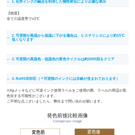
1. 化学インクの融点を利用した物性変化により正確な表示
【精度】
全ての温度帯で±2℃
2. 可逆部が高温から低温に下がる場合は、ヒステリシスにより約15℃
低くなります
3. 可逆部の高温色⇔低温色の変色サイクルは約2000回をクリア
4. RoHS非対応（＊可逆部のインクには水銀が含まれております）
※Agメッキなどに可逆インク使用ラベルをご使用の際、ラべルの周辺が黒
色化する可能性がございます。
ご不明な点ございましたら、弊社まで問い合わせ願います。
発色前後比較画像
Comparison image