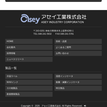
〒243-0201 神奈川県厚木市上荻野4280-1
TEL:046-241-5632
FAX:046-241-5781
HOME
技術・品質
会社案内
よくあるご質問
採用情報
お問い合わせ
ニュースリリース
製品一覧
示温ラベル
湿度インジケータ
WAXインク
殺菌・滅菌インジケータ
その他製品
特注製品
新規開発製品
Copyright
©
2026
アセイ工業株式会社
All Rights Reserved.