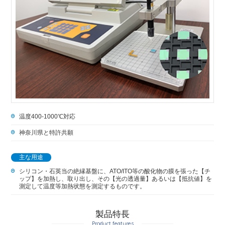
温度400-1000℃対応
神奈川県と特許共願
主な用途
シリコン・石英当の絶縁基盤に、ATO/ITO等の酸化物の膜を張った【チ
ップ】を加熱し、取り出し、その【光の透過量】あるいは【抵抗値】を
測定して温度等加熱状態を測定するものです。
製品特長
Product features