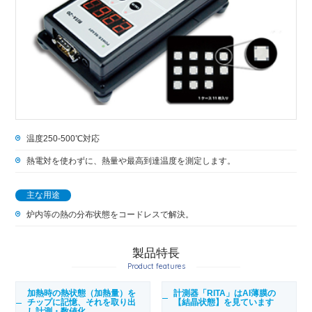
温度250-500℃対応
熱電対を使わずに、熱量や最高到達温度を測定します。
主な用途
炉内等の熱の分布状態をコードレスで解決。
製品特長
Product features
加熱時の熱状態（加熱量）を
計測器「RITA」はAI薄膜の
チップに記憶、それを取り出
【結晶状態】を見ています
し計測・数値化